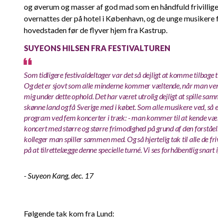
og øverum og masser af god mad som en håndfuld frivillige 
overnattes der på hotel i København, og de unge musikere få
hovedstaden før de flyver hjem fra Kastrup.
SUYEONS HILSEN FRA FESTIVALTUREN
Som tidligere festivaldeltager var det så dejligt at komme tilbage t
Og det er sjovt som alle minderne kommer væltende, når man vende
mig under dette ophold. Det har været utrolig dejligt at spille sa
skønne land og få Sverige med i købet. Som alle musikere ved, så e
program ved fem koncerter i træk: - man kommer til at kende værke
koncert med større og større frimodighed på grund af den forståe
kolleger man spiller sammen med. Og så hjertelig tak til alle de fri
på at tilrettelægge denne specielle turné. Vi ses forhåbentlig snart 
- Suyeon Kang, dec. 17
Følgende tak kom fra Lund: