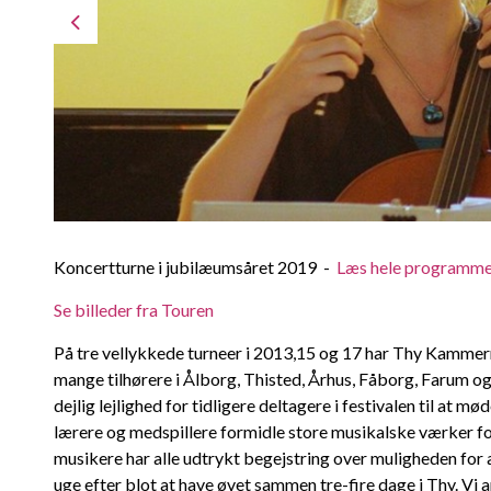
Koncertturne i jubilæumsåret 2019 -
Læs hele programme
Se billeder fra Touren
På tre vellykkede turneer i 2013,15 og 17 har Thy Kammer
mange tilhørere i Ålborg, Thisted, Århus, Fåborg, Farum o
dejlig lejlighed for tidligere deltagere i festivalen til at 
lærere og medspillere formidle store musikalske værker f
musikere har alle udtrykt begejstring over muligheden for
uge efter blot at have øvet sammen tre-fire dage i Thy. Vi 