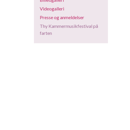
Videogalleri
Presse og anmeldelser
Thy Kammermusikfestival på
farten