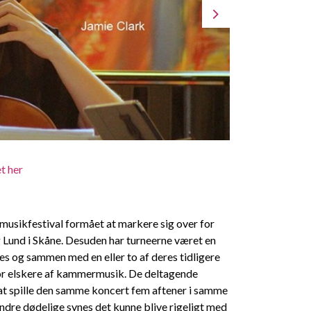
t her
musikfestival formået at markere sig over for
g Lund i Skåne. Desuden har turneerne været en
mødes og sammen med en eller to af deres tidligere
or elskere af kammermusik. De deltagende
 at spille den samme koncert fem aftener i samme
andre dødelige synes det kunne blive rigeligt med