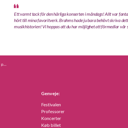
Ett varmt tack för den härliga konserten i måndags! Allt var fant
hört till mina favoritverk. Brahms hade ju bara behövt skriva dett
musikhistorien! Vi hoppas att du har möjlighet att förmedlar vår
ten
Genveje:
Festivalen
Professorer
Koncerter
Køb billet