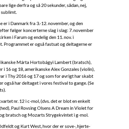
bare lige derfra og så 20 sekunder, sådan, nej,
t sublimt.
e er i Danmark fra 3.-12. november, og den
efter følger koncerterne slag i slag: 7. november
kirken i Farum og endelig den 11. nov. i
. Programmet er også fastsat og deltagerne er
erikanske Márta Hortobágyi Lambert (bratsch),
r i 16 og 18, amerikanske Alex Gonzales (violin),
ar i Thy 2016 og 17 og som for øvrigt har skabt
 også har deltaget i vores festival to gange. (Se
s).
rtet nr. 12 i c-mol, (dvs. det er blot en enkelt
ghed), Paul Rovsing Olsens A Dream in Violet for
n og bratsch og Mozarts Strygekvintet i g-mol.
dfeldt og Kurt West, hvor der er sove-, hjerte-