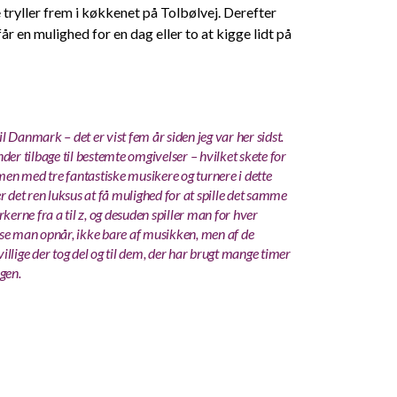
tryller frem i køkkenet på Tolbølvej. Derefter
r en mulighed for en dag eller to at kigge lidt på
il Danmark – det er vist fem år siden jeg var her sidst.
r tilbage til bestemte omgivelser – hvilket skete for
mmen med tre fantastiske musikere og turnere i dette
r det ren luksus at få mulighed for at spille det samme
rne fra a til z, og desuden spiller man for hver
lse man opnår, ikke bare af musikken, men af de
villige der tog del og til dem, der har brugt mange timer
igen.