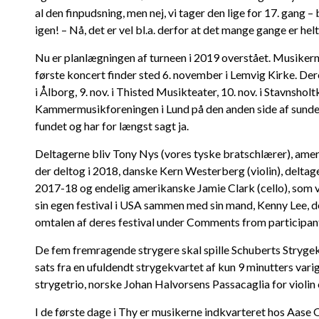
al den finpudsning, men nej, vi tager den lige for 17. gang – 
igen! – Nå, det er vel bl.a. derfor at det mange gange er hel
Nu er planlægningen af turneen i 2019 overstået. Musikern
første koncert finder sted 6. november i Lemvig Kirke. Der
i Ålborg, 9. nov. i Thisted Musikteater, 10. nov. i Stavnsholt
Kammermusikforeningen i Lund på den anden side af sundet
fundet og har for længst sagt ja.
Deltagerne bliv Tony Nys (vores tyske bratschlærer), am
der deltog i 2018, danske Kern Westerberg (violin), deltage
2017-18 og endelig amerikanske Jamie Clark (cello), som v
sin egen festival i USA sammen med sin mand, Kenny Lee, der
omtalen af deres festival under Comments from participant
De fem fremragende strygere skal spille Schuberts Strygekva
sats fra en ufuldendt strygekvartet af kun 9 minutters vari
strygetrio, norske Johan Halvorsens Passacaglia for violi
I de første dage i Thy er musikerne indkvarteret hos Aase O