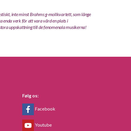
astiskt, inte minst Brahms g-mollkvartett, som länge
a enda verk för att vara värd en plats i
 stora uppskattning till de fenomenala musikerna!
Følg os:
Facebook
Youtube