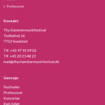
Professorer
Kontakt:
Thy Kammermusikfestival
Todbølvej 16
7752 Snedsted
Tlf:
+45 97 92 09 02
Tlf.
+45 20 23 48 22
mail@thychambermusicfestival.dk
Genveje:
Festivalen
Professorer
Koncerter
Køb billet