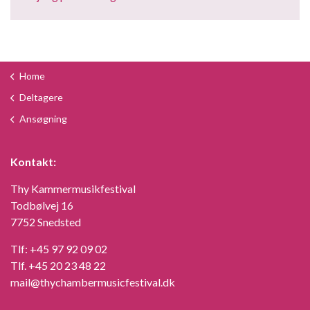
Home
Deltagere
Ansøgning
Kontakt:
Thy Kammermusikfestival
Todbølvej 16
7752 Snedsted
Tlf:
+45 97 92 09 02
Tlf.
+45 20 23 48 22
mail@thychambermusicfestival.dk