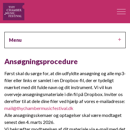
Festivalen
Menu
Professorer
Ansøgningsprocedure
Koncerter
Først skal du sørge for, at din udfyldte ansøgning og alle mp3-
filer eller links er samlet i en Dropbox-fil, der er tydeligt
Deltagere
mærket med dit fulde navn og dit instrument. Vi vil kun
overveje ansøgningsmateriale i din fil på Dropbox. Inviter os
Kontakt
derefter til at dele dine filer ved hjælp af vores e-mailadresse:
mail@thychambermusicfestival.dk
Alle ansøgningsskemaer og optagelser skal være modtaget
Kontakt
senest den 4. marts 2026.
Vi bekræfter modtagelsen af dit materiale via e-mail med det