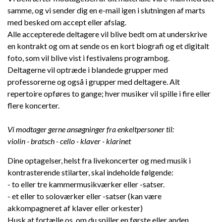
samme, og vi sender dig en e-mail igen i slutningen af marts
med besked om accept eller afslag.
Alle accepterede deltagere vil blive bedt om at underskrive
Dansk
en kontrakt og om at sende os en kort biografi og et digitalt
foto, som vil blive vist i festivalens programbog.
Deltagerne vil optræde i blandede grupper med
professorerne og også i grupper med deltagere. Alt
repertoire opføres to gange; hver musiker vil spille i fire eller
flere koncerter.
Vi modtager gerne ansøgninger fra enkeltpersoner til:
violin - bratsch - cello - klaver - klarinet
Dine optagelser, helst fra livekoncerter og med musik i
kontrasterende stilarter, skal indeholde følgende:
- to eller tre kammermusikværker eller -satser.
- et eller to soloværker eller -satser (kan være
akkompagneret af klaver eller orkester)
Husk at fortælle os, om du spiller en første eller anden