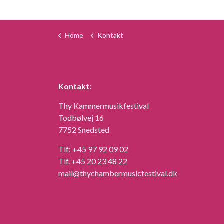
Home
Kontakt
Kontakt:
Thy Kammermusikfestival
Todbølvej 16
7752 Snedsted
Tlf:
+45 97 92 09 02
Tlf.
+45 20 23 48 22
mail@thychambermusicfestival.dk