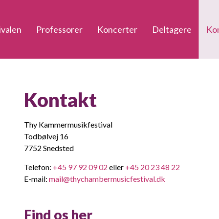
ivalen
Professorer
Koncerter
Deltagere
Ko
Kontakt
Thy Kammermusikfestival
Todbølvej 16
7752 Snedsted
Telefon:
+45 97 92 09 02
eller
+45 20 23 48 22
E-mail:
mail@thychambermusicfestival.dk
Find os her