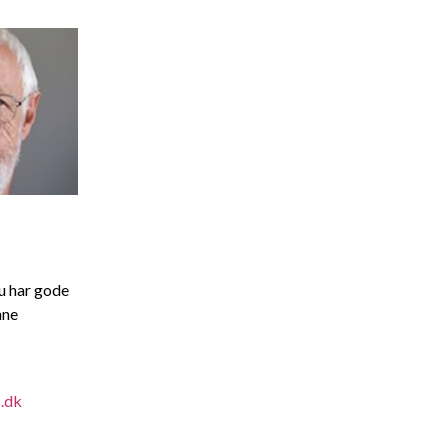
du har gode
enne
.dk