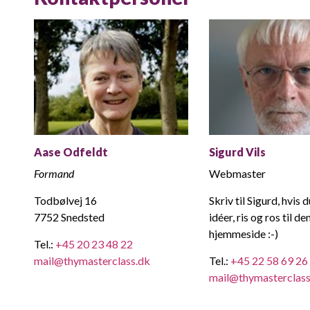
Aase Odfeldt
Sigurd Vils
Formand
Webmaster
Todbølvej 16
Skriv til Sigurd, hvis 
7752 Snedsted
idéer, ris og ros til d
hjemmeside :-)
Tel.:
+45 20 23 48 22
mail@thymasterclass.dk
Tel.:
+45 22 58 69 26
mail@thymasterclass