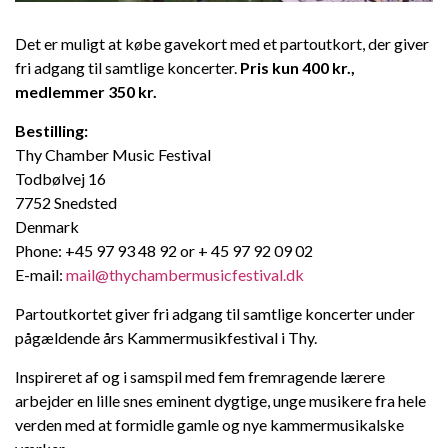
Det er muligt at købe gavekort med et partoutkort, der giver
fri adgang til samtlige koncerter.
Pris kun 400 kr.,
Dansk
medlemmer 350 kr.
Bestilling:
Thy Chamber Music Festival
Todbølvej 16
7752 Snedsted
Denmark
Phone: +45 97 93 48 92 or + 45 97 92 09 02
E-mail:
mail@thychambermusicfestival.dk
Partoutkortet giver fri adgang til samtlige koncerter under
pågældende års Kammermusikfestival i Thy.
Inspireret af og i samspil med fem fremragende lærere
arbejder en lille snes eminent dygtige, unge musikere fra hele
verden med at formidle gamle og nye kammermusikalske