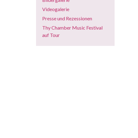
Videogalerie
Presse und Rezessionen
Thy Chamber Music Festival
auf Tour