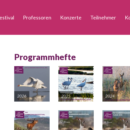
estival
Professoren
Konzerte
Teilnehmer
K
Programmhefte
2026
2025
2024