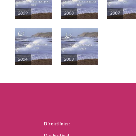
2009
2008
2007
2004
2003
Direktlinks:
Das Festival