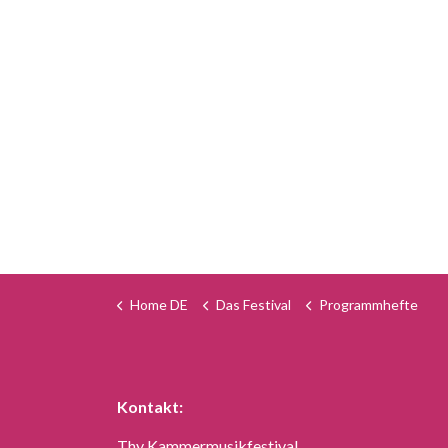
Home DE
Das Festival
Programmhefte
Kontakt:
Thy Kammermusikfestival