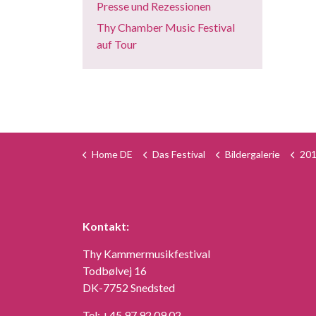
Presse und Rezessionen
Thy Chamber Music Festival
auf Tour
Home DE
Das Festival
Bildergalerie
20
Kontakt:
Thy Kammermusikfestival
Todbølvej 16
DK-7752 Snedsted
Tel:
+45 97 92 09 02