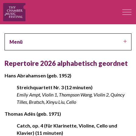
Das Festival
Menü
Professoren
Repertoire 2026 alphabetisch geordnet
Konzerte
Hans Abrahamsen (geb. 1952)
Teilnehmer
Streichquartett Nr. 3 (12 minuten)
Emily Ampt, Violin 1, Thompson Wang, Violin 2, Quincy
Tilles, Bratsch, Xinyu Liu, Cello
Kontakt
Thomas Adès (geb. 1971)
Kontakt
Catch, op. 4 (für Klarinette, Violine, Cello und
Klavier) (11 minuten)