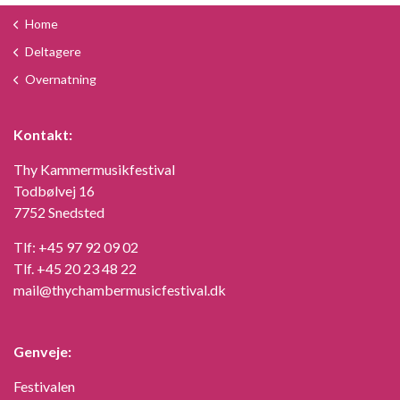
Home
Deltagere
Overnatning
Kontakt:
Thy Kammermusikfestival
Todbølvej 16
7752 Snedsted
Tlf:
+45 97 92 09 02
Tlf.
+45 20 23 48 22
mail@thychambermusicfestival.dk
Genveje:
Festivalen