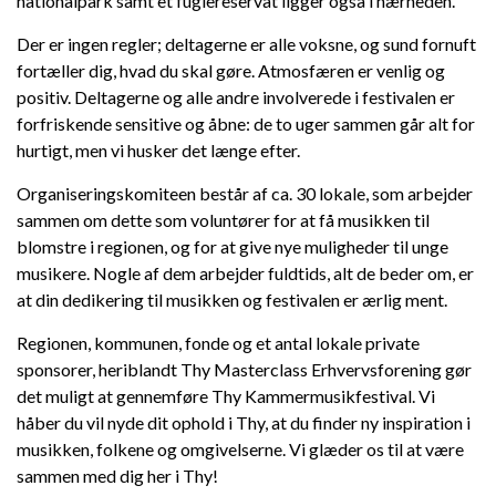
nationalpark samt et fuglereservat ligger også i nærheden.
Der er ingen regler; deltagerne er alle voksne, og sund fornuft
fortæller dig, hvad du skal gøre. Atmosfæren er venlig og
positiv. Deltagerne og alle andre involverede i festivalen er
forfriskende sensitive og åbne: de to uger sammen går alt for
hurtigt, men vi husker det længe efter.
Organiseringskomiteen består af ca. 30 lokale, som arbejder
sammen om dette som voluntører for at få musikken til
blomstre i regionen, og for at give nye muligheder til unge
musikere. Nogle af dem arbejder fuldtids, alt de beder om, er
at din dedikering til musikken og festivalen er ærlig ment.
Regionen, kommunen, fonde og et antal lokale private
sponsorer, heriblandt Thy Masterclass Erhvervsforening gør
det muligt at gennemføre Thy Kammermusikfestival. Vi
håber du vil nyde dit ophold i Thy, at du finder ny inspiration i
musikken, folkene og omgivelserne. Vi glæder os til at være
sammen med dig her i Thy!