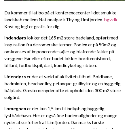
Du kommer til at bo på et konferencecenter i det smukke
landskab mellem Nationalpark Thy og Limfjorden.
bgv.dk
.
Dansk
Kost og logi er gratis for dig.
Indendørs
lokker det 165 m2 store badeland, opført med
inspiration fra de romerske termer. Poolen er på 50m2 og
omkranses af imponerende søjler og blafrende fakler på
væggene. Før eller efter badet lokker bordtennisbord,
billard, fodboldspil, dart, kondicykel og ribben.
Udendørs
er der et væld af aktivitetstilbud: Boldbane,
badminton, beachvolley, petanque, grillhytte og en hyggelig
bålplads. Gæsterne nyder ofte et ophold i den 300 m2 store
solgård.
I omegnen
er der kun 1,5 km til indkøb og hyggelig
lystbådehavn. Her er også fine bademuligheder og mange
nyder at surfe herfra i Limfjorden. Danmarks første