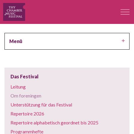
Das Festival
Menü
Professoren
Konzerte
Das Festival
Teilnehmer
Leitung
Om foreningen
Kontakt
Unterstützung für das Festival
Repertoire 2026
Kontakt
Repertoire alphabetisch geordnet bis 2025
Programmhefte