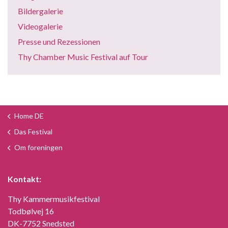
Bildergalerie
Videogalerie
Deutsch
Presse und Rezessionen
Thy Chamber Music Festival auf Tour
Home DE
Das Festival
Om foreningen
Kontakt:
Thy Kammermusikfestival
Todbølvej 16
DK-7752 Snedsted