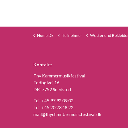
Home DE
Teilnehmer
Wetter und Bekleidu
Kontakt:
Thy Kammermusikfestival
Todbølvej 16
DK-7752 Snedsted
Tel:
+45 97 92 09 02
Tel:
+45 20 23 48 22
mail@thychambermusicfestival.dk