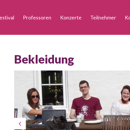
estival
Professoren
Konzerte
Teilnehmer
K
Bekleidung